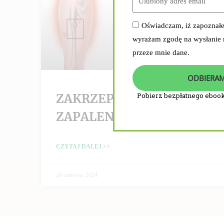
Oświadczam, iż zapoznał
wyrażam zgodę na wysłanie
przeze mnie dane.
ODBIERAM
ZAKRZEPICA /
Pobierz bezpłatnego ebook
ZAPALENIE ŻYŁ
CZYTAJ DALEJ >>
26 czerwca, 2024