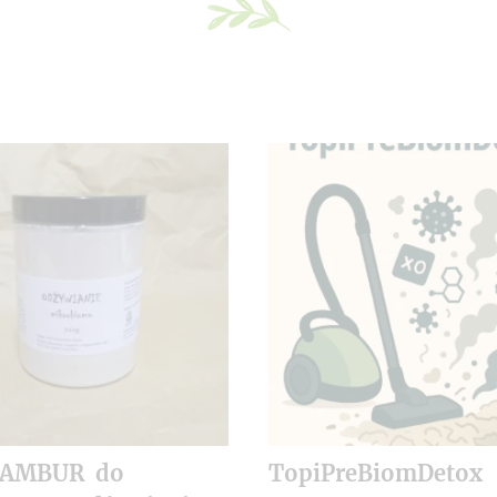
NAMBUR do
TopiPreBiomDetox