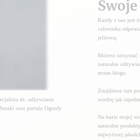
Swoje 
Każdy z nas jest
człowieka odpowia
jelitową.
Możesz utrzymać 
naturalne odżywia
moim blogu.
Znajdziesz tam por
wiedzę jak zapobie
cjalista ds. odżywiania
Smaki oraz portalu Ogrody
Na bazie mojej wi
naturalne produkt
najwyższej jakośc