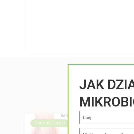
JAK DZI
MIKROB
UNCATEGORIZED