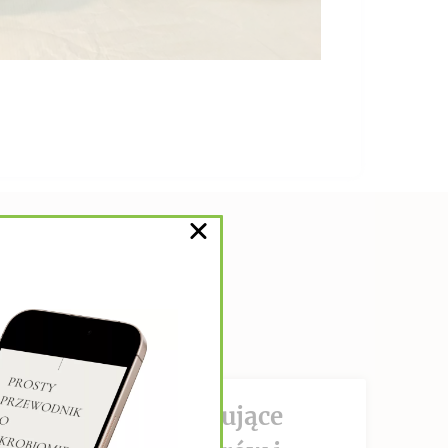
DZIAŁANIE hamujące