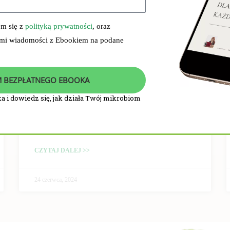
em się z
polityką prywatności
, oraz
 mi wiadomości z Ebookiem na podane
 BEZPŁATNEGO EBOOKA
a i dowiedz się, jak działa Twój mikrobiom
PRZEBIEG I WYNIKI
BADANIA KLINICZNEGO
CZYTAJ DALEJ >>
24 czerwca, 2024