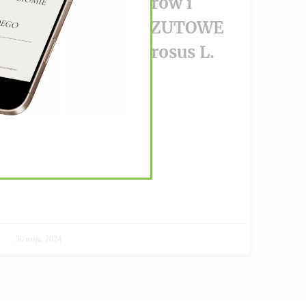
wzrost nowotworów i
PRZECIWPRZERZUTOWE
Helianthus Tuberosus L.
CZYTAJ DALEJ >>
30 maja, 2024