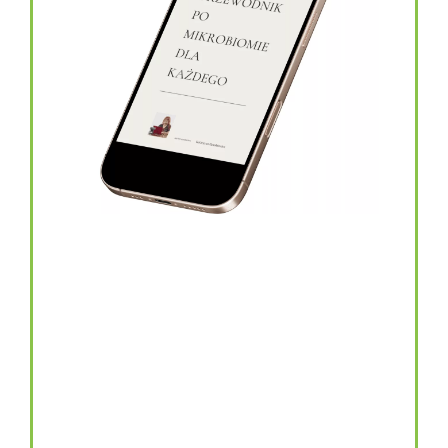
topinambur w kapsułkach
146.00
zł
TOPINAMBUR do codziennego