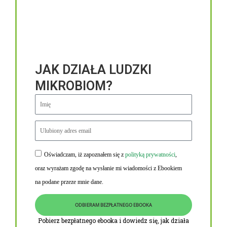
JAK DZIAŁA LUDZKI
MIKROBIOM?
Oświadczam, iż zapoznałem się z
polityką prywatności
,
Niezbędne linki
oraz wyrażam zgodę na wysłanie mi wiadomości z Ebookiem
Obowiązek informacyjny RODO
na podane przeze mnie dane.
Polityka Prywatności i Cookies
ODBIERAM BEZPŁATNEGO EBOOKA
O nas
Pobierz bezpłatnego ebooka i dowiedz się, jak działa
Kontakt