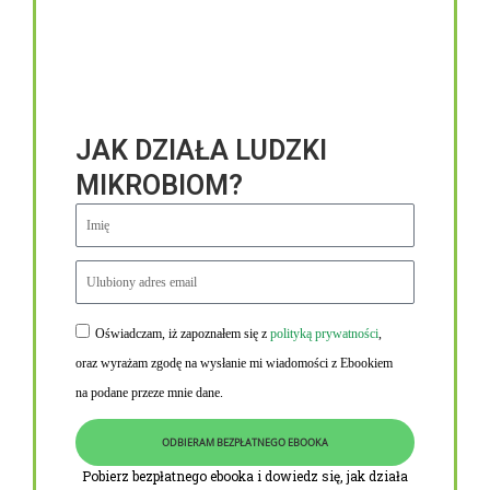
JAK DZIAŁA LUDZKI
MIKROBIOM?
Oświadczam, iż zapoznałem się z
polityką prywatności
,
Niezbędne linki
oraz wyrażam zgodę na wysłanie mi wiadomości z Ebookiem
Obowiązek informacyjny RODO
na podane przeze mnie dane.
Polityka Prywatności i Cookies
ODBIERAM BEZPŁATNEGO EBOOKA
O nas
Pobierz bezpłatnego ebooka i dowiedz się, jak działa
Kontakt