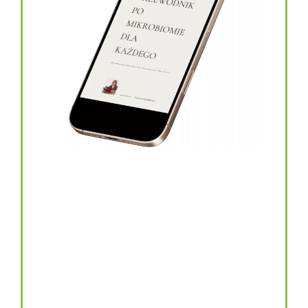
topinambur w kapsułkach
146.00
zł
TOPINAMBUR do codziennego