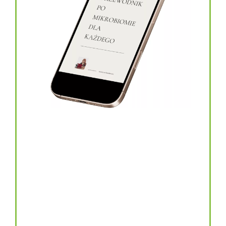
topinambur w kapsułkach
146.00
zł
TOPINAMBUR do codziennego