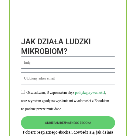
JAK DZIAŁA LUDZKI
MIKROBIOM?
Oświadczam, iż zapoznałem się z
polityką prywatności
,
Niezbędne linki
oraz wyrażam zgodę na wysłanie mi wiadomości z Ebookiem
Obowiązek informacyjny RODO
na podane przeze mnie dane.
Polityka Prywatności i Cookies
ODBIERAM BEZPŁATNEGO EBOOKA
O nas
Pobierz bezpłatnego ebooka i dowiedz się, jak działa
Kontakt