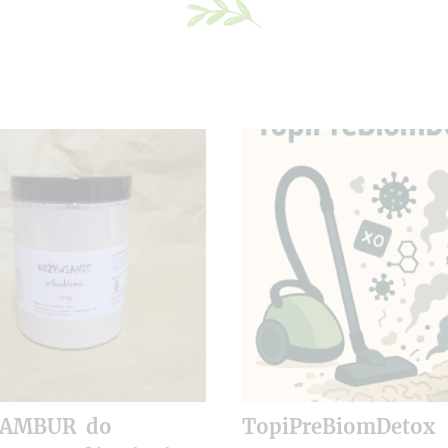
NAMBUR do
TopiPreBiomDetox