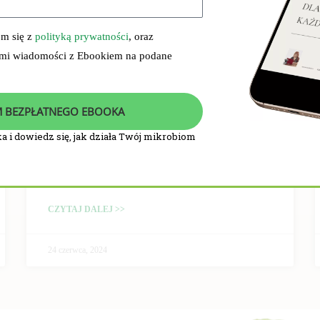
em się z
polityką prywatności
, oraz
 mi wiadomości z Ebookiem na podane
 BEZPŁATNEGO EBOOKA
a i dowiedz się, jak działa Twój mikrobiom
PRZEBIEG I WYNIKI
BADANIA KLINICZNEGO
CZYTAJ DALEJ >>
24 czerwca, 2024