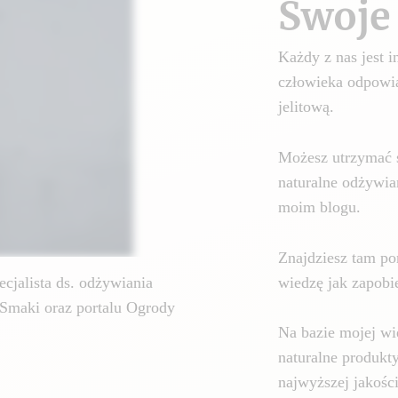
Swoje 
Każdy z nas jest
człowieka odpowia
jelitową.
Możesz utrzymać 
naturalne odżywia
moim blogu.
Znajdziesz tam por
wiedzę jak zapobie
cjalista ds. odżywiania
Smaki oraz portalu Ogrody
Na bazie mojej wi
naturalne produkt
najwyższej jakośc