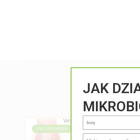
JAK DZI
MIKROB
UNCATEGORIZED