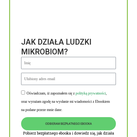
JAK DZIAŁA LUDZKI
MIKROBIOM?
Oświadczam, iż zapoznałem się z
polityką prywatności
,
Niezbędne linki
oraz wyrażam zgodę na wysłanie mi wiadomości z Ebookiem
Obowiązek informacyjny RODO
na podane przeze mnie dane.
Polityka Prywatności i Cookies
ODBIERAM BEZPŁATNEGO EBOOKA
O nas
Pobierz bezpłatnego ebooka i dowiedz się, jak działa
Kontakt