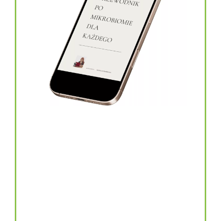
topinambur w kapsułkach
146.00
zł
TOPINAMBUR do codziennego