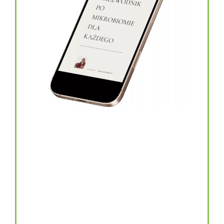
topinambur w kapsułkach
146.00
zł
TOPINAMBUR do codziennego