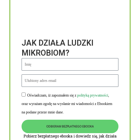
JAK DZIAŁA LUDZKI
MIKROBIOM?
Oświadczam, iż zapoznałem się z
polityką prywatności
,
Niezbędne linki
oraz wyrażam zgodę na wysłanie mi wiadomości z Ebookiem
Obowiązek informacyjny RODO
na podane przeze mnie dane.
Polityka Prywatności i Cookies
ODBIERAM BEZPŁATNEGO EBOOKA
O nas
Pobierz bezpłatnego ebooka i dowiedz się, jak działa
Kontakt