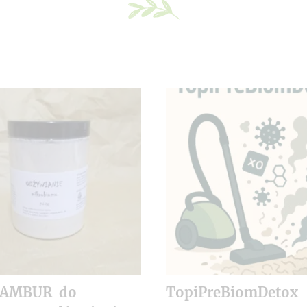
NAMBUR do
TopiPreBiomDetox