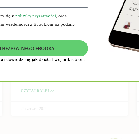
em się z
polityką prywatności
, oraz
 mi wiadomości z Ebookiem na podane
 BEZPŁATNEGO EBOOKA
a i dowiedz się, jak działa Twój mikrobiom
PRZEBIEG I WYNIKI
BADANIA KLINICZNEGO
CZYTAJ DALEJ >>
24 czerwca, 2024