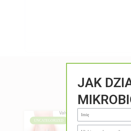
JAK DZI
MIKROB
UNCATEGORIZED