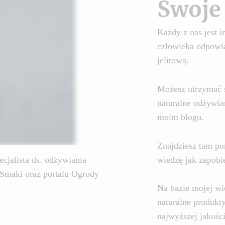
Swoje 
Każdy z nas jest
człowieka odpowia
jelitową.
Możesz utrzymać 
naturalne odżywia
moim blogu.
Znajdziesz tam por
wiedzę jak zapobie
cjalista ds. odżywiania
Smaki oraz portalu Ogrody
Na bazie mojej wi
naturalne produkt
najwyższej jakośc