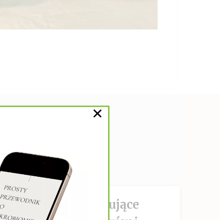
DZIAŁANIE hamujące