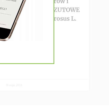
wzrost nowotworów i
PRZECIWPRZERZUTOWE
Helianthus Tuberosus L.
CZYTAJ DALEJ >>
30 maja, 2024