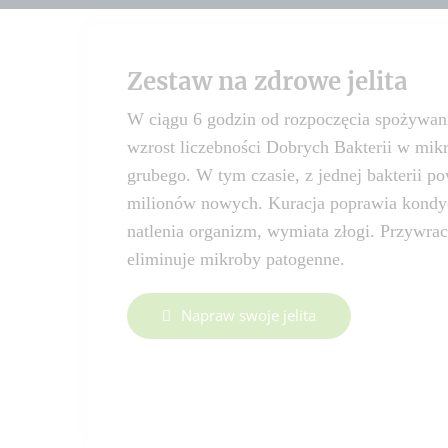
Zestaw na zdrowe jelita
W ciągu 6 godzin od rozpoczęcia spożywani
wzrost liczebności Dobrych Bakterii w mik
grubego. W tym czasie, z jednej bakterii p
milionów nowych. Kuracja poprawia kondycj
natlenia organizm, wymiata złogi. Przywra
eliminuje mikroby patogenne.
Napraw swoje jelita