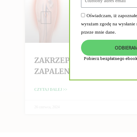
Oświadczam, iż zapoznał
wyrażam zgodę na wysłanie
przeze mnie dane.
ODBIERAM
ZAKRZEPICA /
Pobierz bezpłatnego ebook
ZAPALENIE ŻYŁ
CZYTAJ DALEJ >>
26 czerwca, 2024