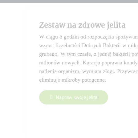
Zestaw na zdrowe jelita
W ciągu 6 godzin od rozpoczęcia spożywani
wzrost liczebności Dobrych Bakterii w mik
grubego. W tym czasie, z jednej bakterii p
milionów nowych. Kuracja poprawia kondycj
natlenia organizm, wymiata złogi. Przywra
eliminuje mikroby patogenne.
Napraw swoje jelita