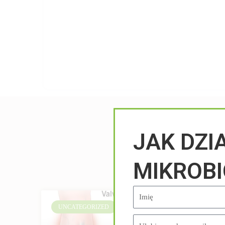
JAK DZI
MIKROB
UNCATEGORIZED