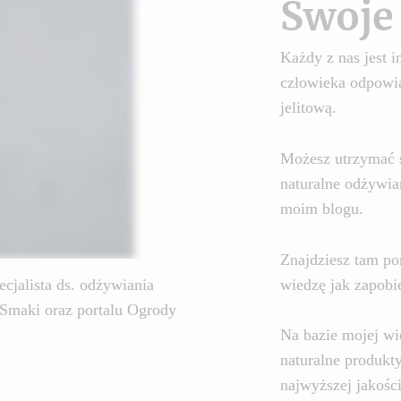
Swoje 
Każdy z nas jest
człowieka odpowia
jelitową.
Możesz utrzymać 
naturalne odżywia
moim blogu.
Znajdziesz tam por
wiedzę jak zapobie
cjalista ds. odżywiania
Smaki oraz portalu Ogrody
Na bazie mojej wi
naturalne produkt
najwyższej jakośc