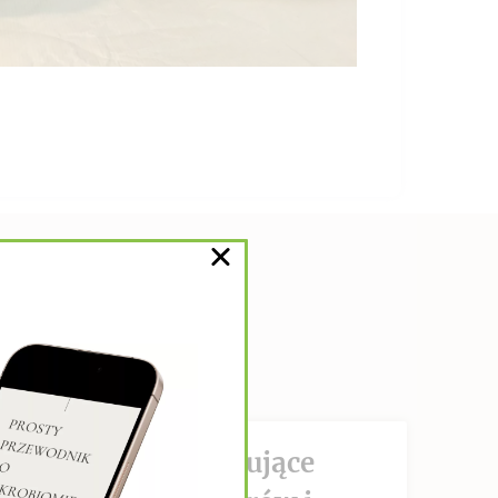
DZIAŁANIE hamujące