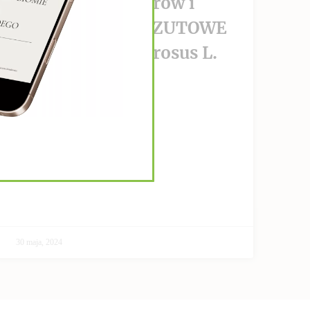
wzrost nowotworów i
PRZECIWPRZERZUTOWE
Helianthus Tuberosus L.
CZYTAJ DALEJ >>
30 maja, 2024