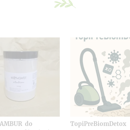
NAMBUR do
TopiPreBiomDetox