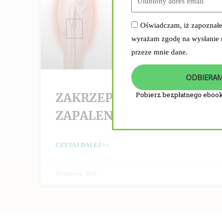
Oświadczam, iż zapoznał
wyrażam zgodę na wysłanie
przeze mnie dane.
ODBIERAM
ZAKRZEPICA /
Pobierz bezpłatnego ebook
ZAPALENIE ŻYŁ
CZYTAJ DALEJ >>
26 czerwca, 2024