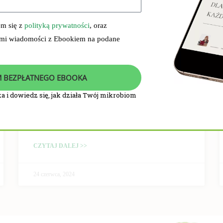
em się z
polityką prywatności
, oraz
 mi wiadomości z Ebookiem na podane
 BEZPŁATNEGO EBOOKA
a i dowiedz się, jak działa Twój mikrobiom
PRZEBIEG I WYNIKI
BADANIA KLINICZNEGO
CZYTAJ DALEJ >>
24 czerwca, 2024