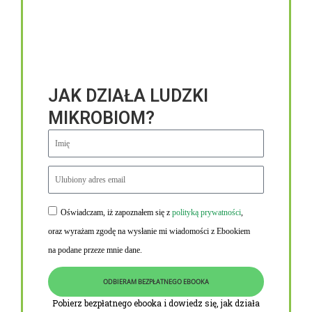
JAK DZIAŁA LUDZKI
MIKROBIOM?
Oświadczam, iż zapoznałem się z
polityką prywatności
,
Niezbędne linki
oraz wyrażam zgodę na wysłanie mi wiadomości z Ebookiem
Obowiązek informacyjny RODO
na podane przeze mnie dane.
Polityka Prywatności i Cookies
ODBIERAM BEZPŁATNEGO EBOOKA
O nas
Pobierz bezpłatnego ebooka i dowiedz się, jak działa
Kontakt