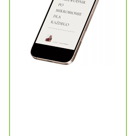
topinambur w kapsułkach
146.00
zł
TOPINAMBUR do codziennego