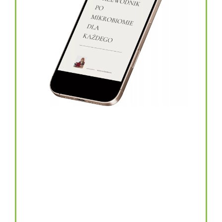
topinambur w kapsułkach
146.00
zł
TOPINAMBUR do codziennego