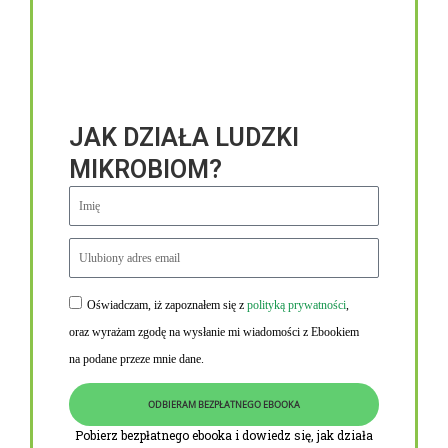
JAK DZIAŁA LUDZKI
MIKROBIOM?
Oświadczam, iż zapoznałem się z
polityką prywatności
,
Niezbędne linki
oraz wyrażam zgodę na wysłanie mi wiadomości z Ebookiem
Obowiązek informacyjny RODO
na podane przeze mnie dane.
Polityka Prywatności i Cookies
ODBIERAM BEZPŁATNEGO EBOOKA
O nas
Pobierz bezpłatnego ebooka i dowiedz się, jak działa
Kontakt