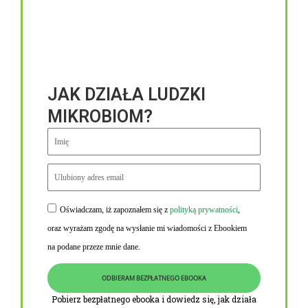
JAK DZIAŁA LUDZKI
MIKROBIOM?
Oświadczam, iż zapoznałem się z
polityką prywatności
,
Niezbędne linki
oraz wyrażam zgodę na wysłanie mi wiadomości z Ebookiem
Obowiązek informacyjny RODO
na podane przeze mnie dane.
Polityka Prywatności i Cookies
ODBIERAM BEZPŁATNEGO EBOOKA
O nas
Pobierz bezpłatnego ebooka i dowiedz się, jak działa
Kontakt