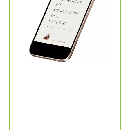
topinambur w kapsułkach
146.00
zł
TOPINAMBUR do codziennego