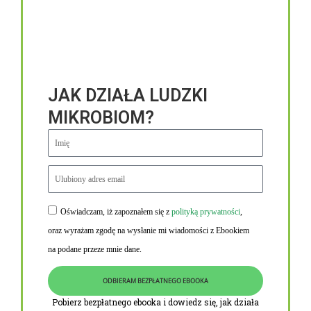
JAK DZIAŁA LUDZKI
MIKROBIOM?
Oświadczam, iż zapoznałem się z
polityką prywatności
,
Niezbędne linki
oraz wyrażam zgodę na wysłanie mi wiadomości z Ebookiem
Obowiązek informacyjny RODO
na podane przeze mnie dane.
Polityka Prywatności i Cookies
ODBIERAM BEZPŁATNEGO EBOOKA
O nas
Pobierz bezpłatnego ebooka i dowiedz się, jak działa
Kontakt