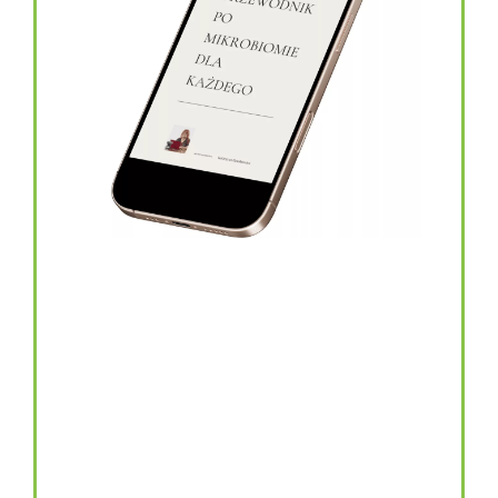
topinambur w kapsułkach
146.00
zł
TOPINAMBUR do codziennego