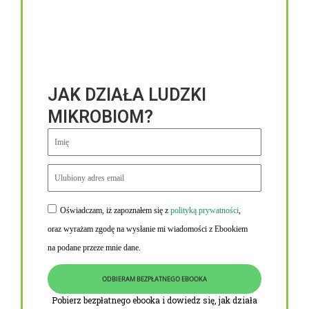
JAK DZIAŁA LUDZKI
MIKROBIOM?
Oświadczam, iż zapoznałem się z
polityką prywatności
,
Niezbędne linki
oraz wyrażam zgodę na wysłanie mi wiadomości z Ebookiem
Obowiązek informacyjny RODO
na podane przeze mnie dane.
Polityka Prywatności i Cookies
ODBIERAM BEZPŁATNEGO EBOOKA
O nas
Pobierz bezpłatnego ebooka i dowiedz się, jak działa
Kontakt