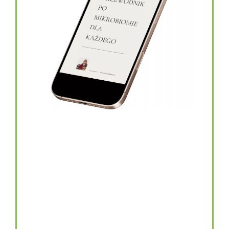
topinambur w kapsułkach
146.00
zł
TOPINAMBUR do codziennego