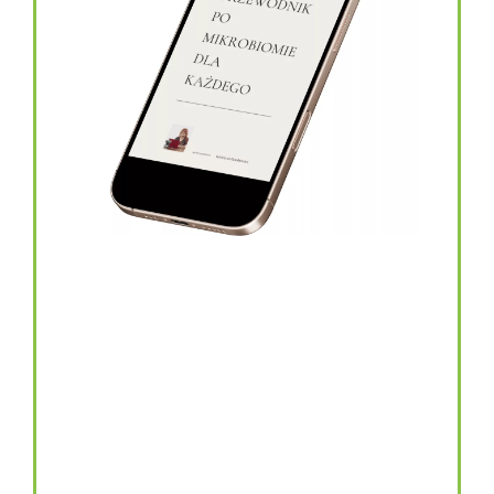
topinambur w kapsułkach
146.00
zł
TOPINAMBUR do codziennego