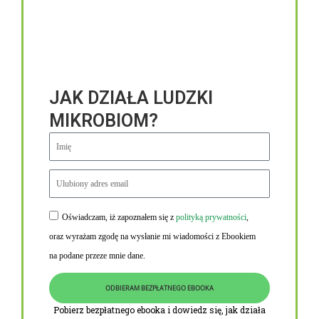
JAK DZIAŁA LUDZKI
MIKROBIOM?
Oświadczam, iż zapoznałem się z
polityką prywatności
,
Niezbędne linki
oraz wyrażam zgodę na wysłanie mi wiadomości z Ebookiem
Obowiązek informacyjny RODO
na podane przeze mnie dane.
Polityka Prywatności i Cookies
ODBIERAM BEZPŁATNEGO EBOOKA
O nas
Pobierz bezpłatnego ebooka i dowiedz się, jak działa
Kontakt