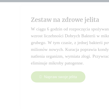
Zestaw na zdrowe jelita
W ciągu 6 godzin od rozpoczęcia spożywani
wzrost liczebności Dobrych Bakterii w mik
grubego. W tym czasie, z jednej bakterii p
milionów nowych. Kuracja poprawia kondycj
natlenia organizm, wymiata złogi. Przywra
eliminuje mikroby patogenne.
Napraw swoje jelita