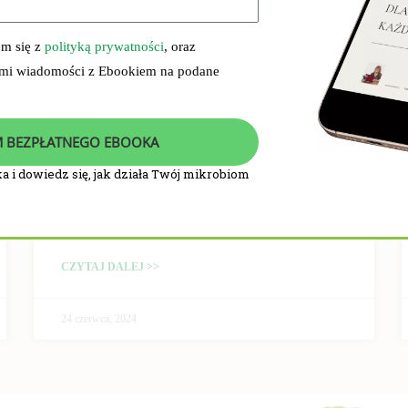
em się z
polityką prywatności
, oraz
 mi wiadomości z Ebookiem na podane
 BEZPŁATNEGO EBOOKA
a i dowiedz się, jak działa Twój mikrobiom
PRZEBIEG I WYNIKI
BADANIA KLINICZNEGO
CZYTAJ DALEJ >>
24 czerwca, 2024