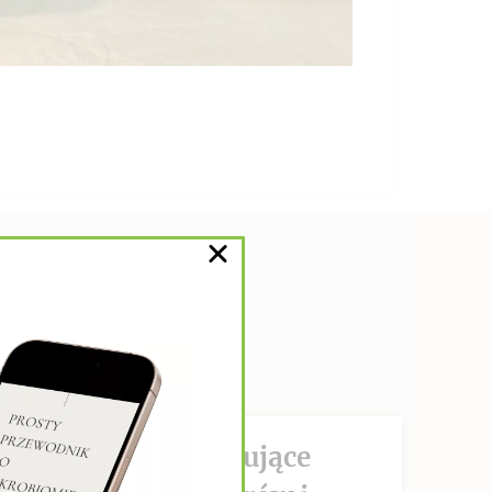
DZIAŁANIE hamujące