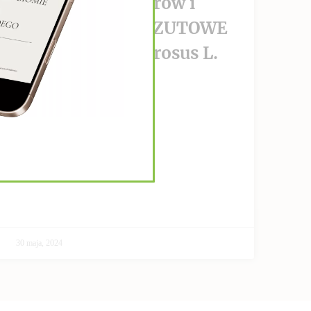
wzrost nowotworów i
PRZECIWPRZERZUTOWE
Helianthus Tuberosus L.
CZYTAJ DALEJ >>
30 maja, 2024