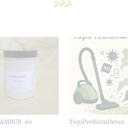
NAMBUR do
TopiPreBiomDetox