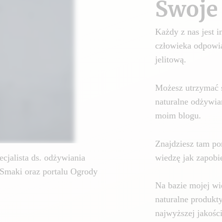
Swoje 
Każdy z nas jest
człowieka odpowia
jelitową.
Możesz utrzymać 
naturalne odżywia
moim blogu.
Znajdziesz tam por
wiedzę jak zapobie
cjalista ds. odżywiania
Smaki oraz portalu Ogrody
Na bazie mojej wi
naturalne produkt
najwyższej jakośc