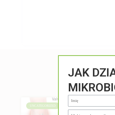
JAK DZI
MIKROB
UNCATEGORIZED