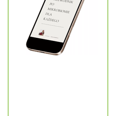
topinambur w kapsułkach
146.00
zł
TOPINAMBUR do codziennego