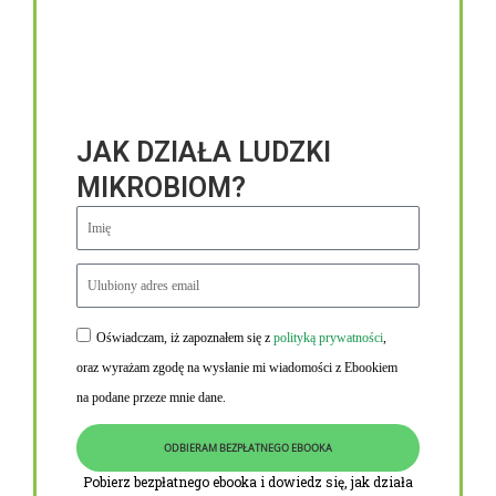
JAK DZIAŁA LUDZKI
MIKROBIOM?
Oświadczam, iż zapoznałem się z
polityką prywatności
,
Niezbędne linki
oraz wyrażam zgodę na wysłanie mi wiadomości z Ebookiem
Obowiązek informacyjny RODO
na podane przeze mnie dane.
Polityka Prywatności i Cookies
ODBIERAM BEZPŁATNEGO EBOOKA
O nas
Pobierz bezpłatnego ebooka i dowiedz się, jak działa
Kontakt