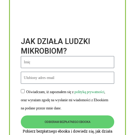
JAK DZIAŁA LUDZKI
MIKROBIOM?
Oświadczam, iż zapoznałem się z
polityką prywatności
,
Niezbędne linki
oraz wyrażam zgodę na wysłanie mi wiadomości z Ebookiem
Obowiązek informacyjny RODO
na podane przeze mnie dane.
Polityka Prywatności i Cookies
ODBIERAM BEZPŁATNEGO EBOOKA
O nas
Pobierz bezpłatnego ebooka i dowiedz się, jak działa
Kontakt