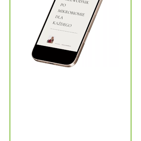
topinambur w kapsułkach
146.00
zł
TOPINAMBUR do codziennego