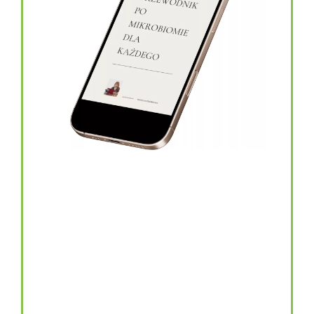
topinambur w kapsułkach
146.00
zł
TOPINAMBUR do codziennego