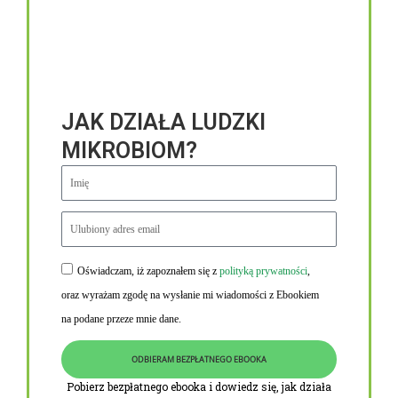
JAK DZIAŁA LUDZKI
MIKROBIOM?
Oświadczam, iż zapoznałem się z
polityką prywatności
,
Niezbędne linki
oraz wyrażam zgodę na wysłanie mi wiadomości z Ebookiem
Obowiązek informacyjny RODO
na podane przeze mnie dane.
Polityka Prywatności i Cookies
ODBIERAM BEZPŁATNEGO EBOOKA
O nas
Pobierz bezpłatnego ebooka i dowiedz się, jak działa
Kontakt