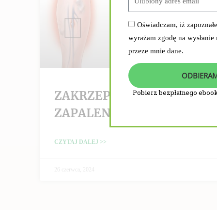
Oświadczam, iż zapoznał
wyrażam zgodę na wysłanie
przeze mnie dane.
ODBIERAM
ZAKRZEPICA /
Pobierz bezpłatnego ebook
ZAPALENIE ŻYŁ
CZYTAJ DALEJ >>
26 czerwca, 2024