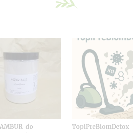
NAMBUR do
TopiPreBiomDetox