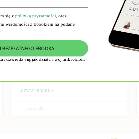
em się z
polityką prywatności
, oraz
 mi wiadomości z Ebookiem na podane
 BEZPŁATNEGO EBOOKA
a i dowiedz się, jak działa Twój mikrobiom
PRZEBIEG I WYNIKI
BADANIA KLINICZNEGO
CZYTAJ DALEJ >>
24 czerwca, 2024