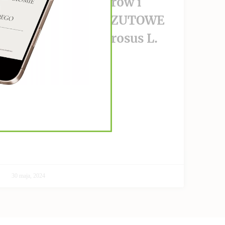
wzrost nowotworów i
PRZECIWPRZERZUTOWE
Helianthus Tuberosus L.
CZYTAJ DALEJ >>
30 maja, 2024