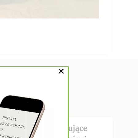
DZIAŁANIE hamujące