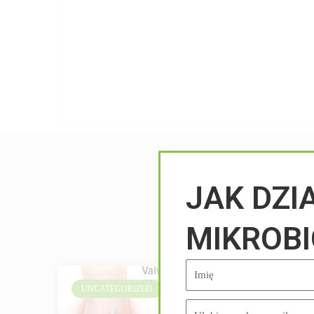
JAK DZI
MIKROB
UNCATEGORIZED