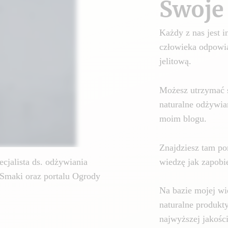
Swoje 
Każdy z nas jest
człowieka odpowia
jelitową.
Możesz utrzymać 
naturalne odżywia
moim blogu.
Znajdziesz tam por
wiedzę jak zapobie
cjalista ds. odżywiania
Smaki oraz portalu Ogrody
Na bazie mojej wi
naturalne produkt
najwyższej jakośc