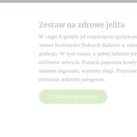
Zestaw na zdrowe jelita
W ciągu 6 godzin od rozpoczęcia spożywani
wzrost liczebności Dobrych Bakterii w mik
grubego. W tym czasie, z jednej bakterii p
milionów nowych. Kuracja poprawia kondycj
natlenia organizm, wymiata złogi. Przywra
eliminuje mikroby patogenne.
Napraw swoje jelita