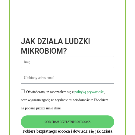
JAK DZIAŁA LUDZKI
MIKROBIOM?
Oświadczam, iż zapoznałem się z
polityką prywatności
,
Niezbędne linki
oraz wyrażam zgodę na wysłanie mi wiadomości z Ebookiem
Obowiązek informacyjny RODO
na podane przeze mnie dane.
Polityka Prywatności i Cookies
ODBIERAM BEZPŁATNEGO EBOOKA
O nas
Pobierz bezpłatnego ebooka i dowiedz się, jak działa
Kontakt