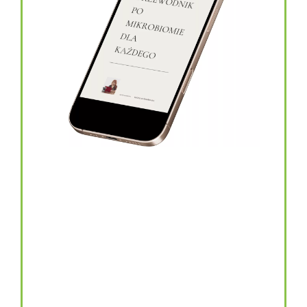
topinambur w kapsułkach
146.00
zł
TOPINAMBUR do codziennego