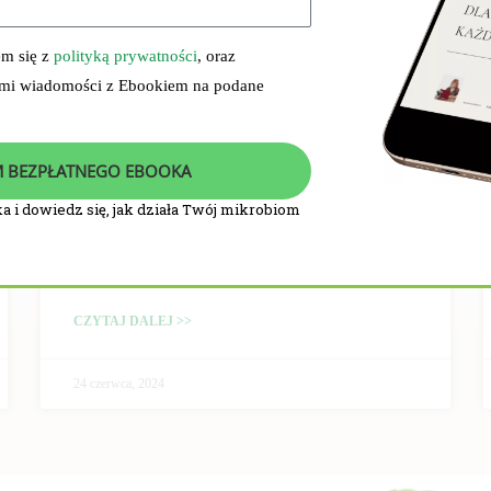
em się z
polityką prywatności
, oraz
 mi wiadomości z Ebookiem na podane
 BEZPŁATNEGO EBOOKA
a i dowiedz się, jak działa Twój mikrobiom
PRZEBIEG I WYNIKI
BADANIA KLINICZNEGO
CZYTAJ DALEJ >>
24 czerwca, 2024