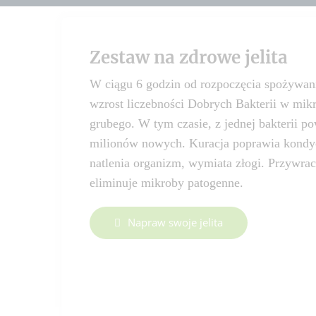
Zestaw na zdrowe jelita
W ciągu 6 godzin od rozpoczęcia spożywani
wzrost liczebności Dobrych Bakterii w mik
grubego. W tym czasie, z jednej bakterii p
milionów nowych. Kuracja poprawia kondycj
natlenia organizm, wymiata złogi. Przywra
eliminuje mikroby patogenne.
Napraw swoje jelita