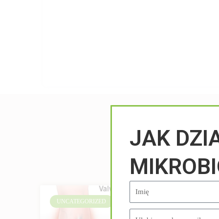
JAK DZI
MIKROB
UNCATEGORIZED