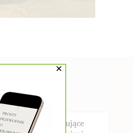
DZIAŁANIE hamujące