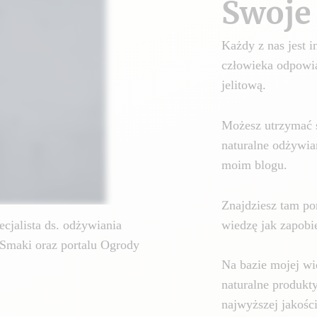
Swoje 
Każdy z nas jest
człowieka odpowia
jelitową.
Możesz utrzymać 
naturalne odżywia
moim blogu.
Znajdziesz tam por
wiedzę jak zapobie
cjalista ds. odżywiania
Smaki oraz portalu Ogrody
Na bazie mojej wi
naturalne produkt
najwyższej jakośc