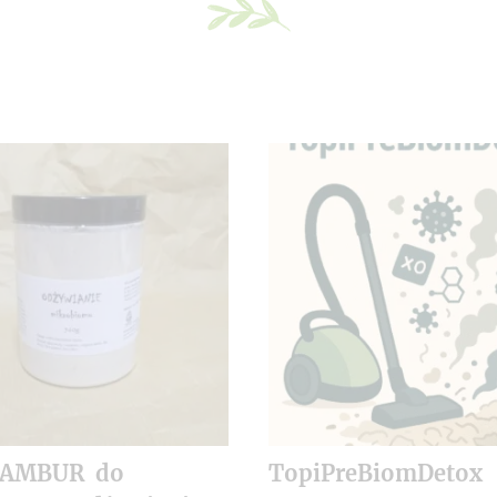
NAMBUR do
TopiPreBiomDetox