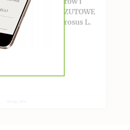
wzrost nowotworów i
PRZECIWPRZERZUTOWE
Helianthus Tuberosus L.
CZYTAJ DALEJ >>
30 maja, 2024