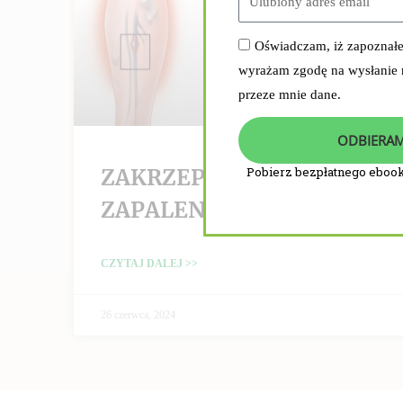
Oświadczam, iż zapoznał
wyrażam zgodę na wysłanie
przeze mnie dane.
ODBIERAM
ZAKRZEPICA /
Pobierz bezpłatnego ebook
ZAPALENIE ŻYŁ
CZYTAJ DALEJ >>
26 czerwca, 2024