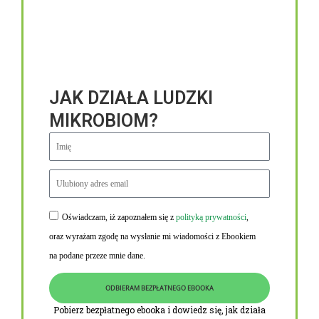
JAK DZIAŁA LUDZKI
MIKROBIOM?
Oświadczam, iż zapoznałem się z
polityką prywatności
,
Niezbędne linki
oraz wyrażam zgodę na wysłanie mi wiadomości z Ebookiem
Obowiązek informacyjny RODO
na podane przeze mnie dane.
Polityka Prywatności i Cookies
ODBIERAM BEZPŁATNEGO EBOOKA
O nas
Pobierz bezpłatnego ebooka i dowiedz się, jak działa
Kontakt