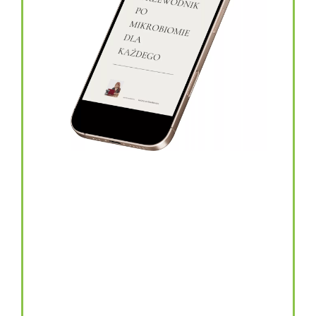
topinambur w kapsułkach
146.00
zł
TOPINAMBUR do codziennego