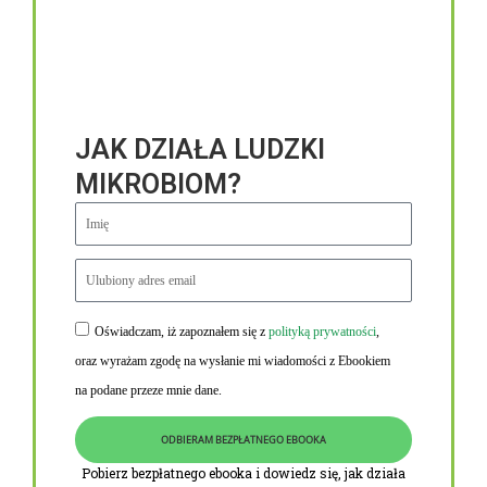
JAK DZIAŁA LUDZKI
MIKROBIOM?
Oświadczam, iż zapoznałem się z
polityką prywatności
,
Niezbędne linki
oraz wyrażam zgodę na wysłanie mi wiadomości z Ebookiem
Obowiązek informacyjny RODO
na podane przeze mnie dane.
Polityka Prywatności i Cookies
ODBIERAM BEZPŁATNEGO EBOOKA
O nas
Pobierz bezpłatnego ebooka i dowiedz się, jak działa
Kontakt