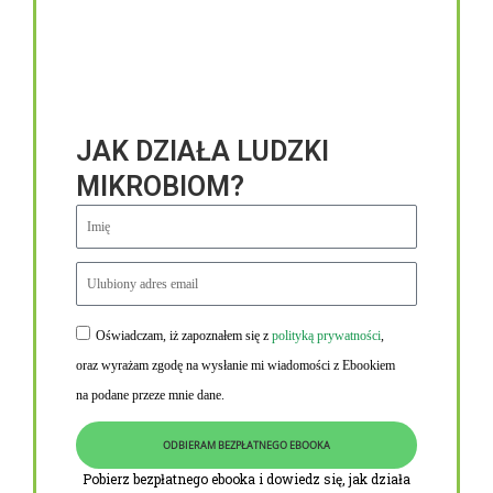
JAK DZIAŁA LUDZKI
MIKROBIOM?
Oświadczam, iż zapoznałem się z
polityką prywatności
,
Niezbędne linki
oraz wyrażam zgodę na wysłanie mi wiadomości z Ebookiem
Obowiązek informacyjny RODO
na podane przeze mnie dane.
Polityka Prywatności i Cookies
ODBIERAM BEZPŁATNEGO EBOOKA
O nas
Pobierz bezpłatnego ebooka i dowiedz się, jak działa
Kontakt