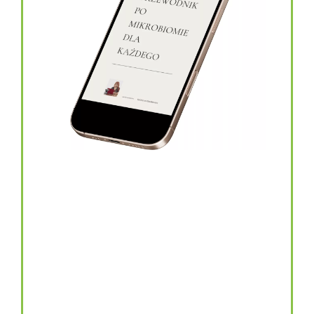
topinambur w kapsułkach
146.00
zł
TOPINAMBUR do codziennego