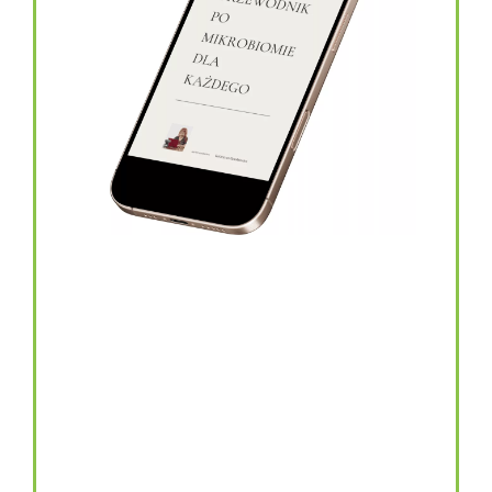
topinambur w kapsułkach
146.00
zł
TOPINAMBUR do codziennego