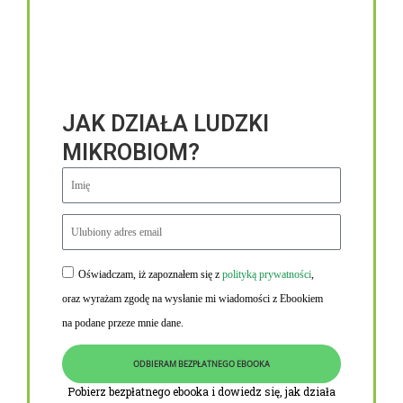
JAK DZIAŁA LUDZKI
MIKROBIOM?
Oświadczam, iż zapoznałem się z
polityką prywatności
,
Niezbędne linki
oraz wyrażam zgodę na wysłanie mi wiadomości z Ebookiem
Obowiązek informacyjny RODO
na podane przeze mnie dane.
Polityka Prywatności i Cookies
ODBIERAM BEZPŁATNEGO EBOOKA
O nas
Pobierz bezpłatnego ebooka i dowiedz się, jak działa
Kontakt