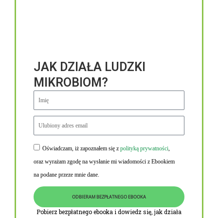
JAK DZIAŁA LUDZKI
MIKROBIOM?
Oświadczam, iż zapoznałem się z
polityką prywatności
,
Niezbędne linki
oraz wyrażam zgodę na wysłanie mi wiadomości z Ebookiem
Obowiązek informacyjny RODO
na podane przeze mnie dane.
Polityka Prywatności i Cookies
ODBIERAM BEZPŁATNEGO EBOOKA
O nas
Pobierz bezpłatnego ebooka i dowiedz się, jak działa
Kontakt