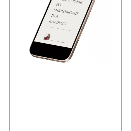
topinambur w kapsułkach
146.00
zł
TOPINAMBUR do codziennego