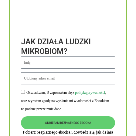
JAK DZIAŁA LUDZKI
MIKROBIOM?
Oświadczam, iż zapoznałem się z
polityką prywatności
,
Niezbędne linki
oraz wyrażam zgodę na wysłanie mi wiadomości z Ebookiem
Obowiązek informacyjny RODO
na podane przeze mnie dane.
Polityka Prywatności i Cookies
ODBIERAM BEZPŁATNEGO EBOOKA
O nas
Pobierz bezpłatnego ebooka i dowiedz się, jak działa
Kontakt