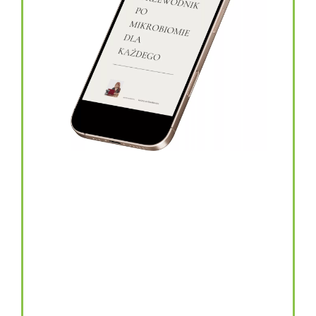
topinambur w kapsułkach
146.00
zł
TOPINAMBUR do codziennego