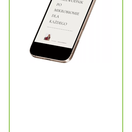
topinambur w kapsułkach
146.00
zł
TOPINAMBUR do codziennego