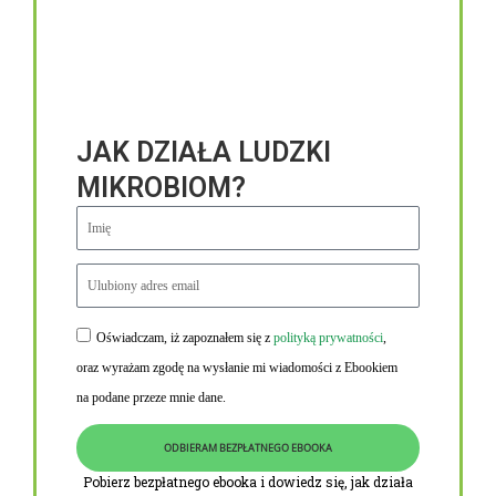
JAK DZIAŁA LUDZKI
MIKROBIOM?
Oświadczam, iż zapoznałem się z
polityką prywatności
,
Niezbędne linki
oraz wyrażam zgodę na wysłanie mi wiadomości z Ebookiem
Obowiązek informacyjny RODO
na podane przeze mnie dane.
Polityka Prywatności i Cookies
ODBIERAM BEZPŁATNEGO EBOOKA
O nas
Pobierz bezpłatnego ebooka i dowiedz się, jak działa
Kontakt