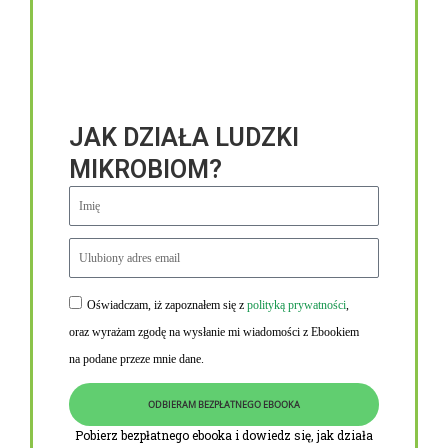
JAK DZIAŁA LUDZKI
MIKROBIOM?
Oświadczam, iż zapoznałem się z
polityką prywatności
,
Niezbędne linki
oraz wyrażam zgodę na wysłanie mi wiadomości z Ebookiem
Obowiązek informacyjny RODO
na podane przeze mnie dane.
Polityka Prywatności i Cookies
ODBIERAM BEZPŁATNEGO EBOOKA
O nas
Pobierz bezpłatnego ebooka i dowiedz się, jak działa
Kontakt