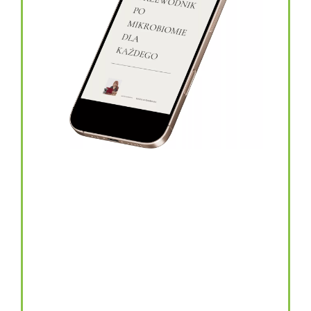
topinambur w kapsułkach
146.00
zł
TOPINAMBUR do codziennego